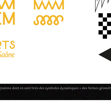
gramme dont en sont tirés des symboles dynamiques + des formes géométr